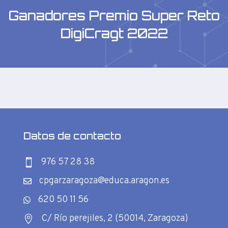
Ganadores Premio Super Reto
DigiCragt 2022
Datos de contacto
976 57 28 38

cpgarzaragoza@educa.aragon.es

620 50 11 56

C/ Río perejiles, 2 (50014, Zaragoza)
