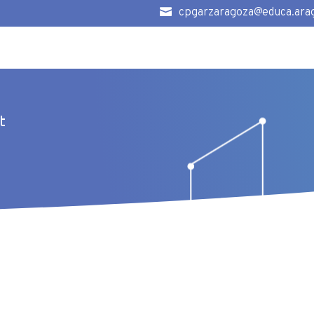

cpgarzaragoza@educa.ara
t