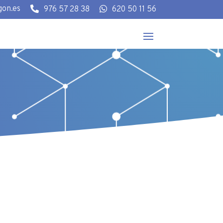
gon.es

976 57 28 38

620 50 11 56