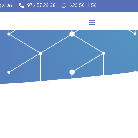
gon.es

976 57 28 38

620 50 11 56