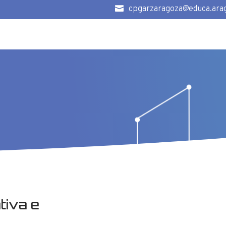

cpgarzaragoza@educa.ara
tiva e